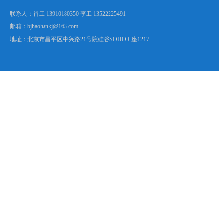
联系人：肖工 13910180350 李工 13522225491
邮箱：bjhaohankj@163.com
地址：北京市昌平区中兴路21号院硅谷SOHO C座1217